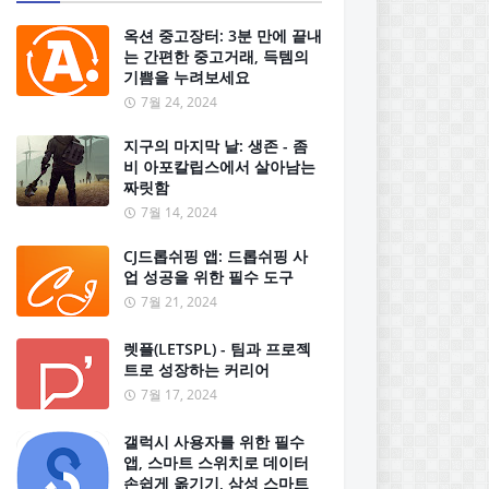
옥션 중고장터: 3분 만에 끝내
는 간편한 중고거래, 득템의
기쁨을 누려보세요
7월 24, 2024
지구의 마지막 날: 생존 - 좀
비 아포칼립스에서 살아남는
짜릿함
7월 14, 2024
CJ드롭쉬핑 앱: 드롭쉬핑 사
업 성공을 위한 필수 도구
7월 21, 2024
렛플(LETSPL) - 팀과 프로젝
트로 성장하는 커리어
7월 17, 2024
갤럭시 사용자를 위한 필수
앱, 스마트 스위치로 데이터
손쉽게 옮기기, 삼성 스마트